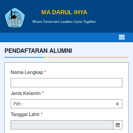
MA DARUL IHYA
Where Tomorrow's Leaders Come Together
PENDAFTARAN ALUMNI
Nama Lengkap
*
Jenis Kelamin
*
Tanggal Lahir
*