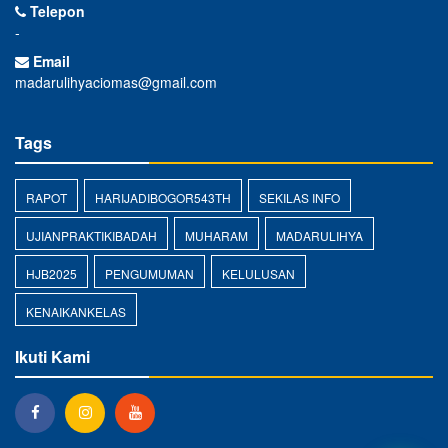
Telepon
-
Email
madarulihyaciomas@gmail.com
Tags
RAPOT
HARIJADIBOGOR543TH
SEKILAS INFO
UJIANPRAKTIKIBADAH
MUHARAM
MADARULIHYA
HJB2025
PENGUMUMAN
KELULUSAN
KENAIKANKELAS
Ikuti Kami