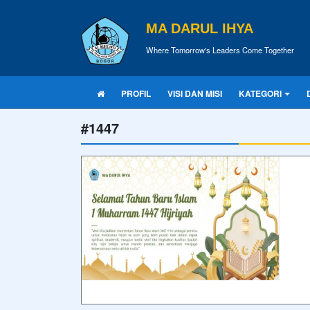
MA DARUL IHYA
Where Tomorrow's Leaders Come Together
PROFIL
VISI DAN MISI
KATEGORI
#1447