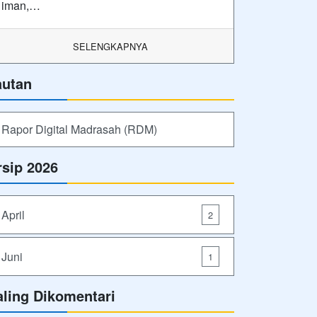
iman,…
SELENGKAPNYA
autan
Rapor Digital Madrasah (RDM)
rsip 2026
April
2
Juni
1
aling Dikomentari