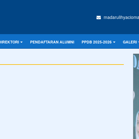
madarulihyaciom
DIREKTORI
PENDAFTARAN ALUMNI
PPDB 2025-2026
GALERI