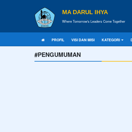
MA DARUL IHYA
Where Tomorrow's Leaders Come Together
PROFIL
VISI DAN MISI
KATEGORI
#PENGUMUMAN