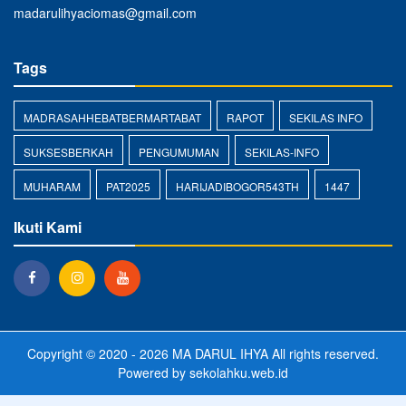
madarulihyaciomas@gmail.com
Tags
MADRASAHHEBATBERMARTABAT
RAPOT
SEKILAS INFO
SUKSESBERKAH
PENGUMUMAN
SEKILAS-INFO
MUHARAM
PAT2025
HARIJADIBOGOR543TH
1447
Ikuti Kami
Copyright © 2020 - 2026
MA DARUL IHYA
All rights reserved.
Powered by
sekolahku.web.id