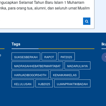
ngucapkan Selamat Tahun Baru Islam 1 Muharram
ika, para orang tua, alumni, dan seluruh umat Muslim
i
Tags
Ik
e
SUKSESBERKAH
RAPOT
PAT2025
MADRASAHHEBATBERMARTABAT
MADARULIHYA
HARIJADIBOGOR543TH
KENAIKANKELAS
KELULUSAN
HJB2025
UJIANPRAKTIKIBADAH