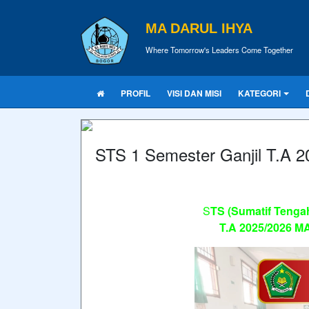
MA DARUL IHYA
Where Tomorrow's Leaders Come Together
PROFIL
VISI DAN MISI
KATEGORI
STS 1 Semester Ganjil T.A 
S
TS (Sumatif Tengah
T.A 2025/2026 M