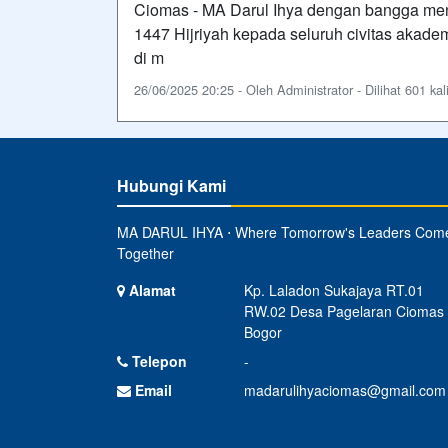
Ciomas - MA Darul Ihya dengan bangga me
1447 Hijriyah kepada seluruh civitas akadem
di m
26/06/2025 20:25 - Oleh Administrator - Dilihat 601 kal
Hubungi Kami
MA DARUL IHYA ⋅ Where Tomorrow's Leaders Com
Together
Alamat
Kp. Laladon Sukajaya RT.01
RW.02 Desa Pagelaran Ciomas
Bogor
Telepon
-
Email
madarulihyaciomas@gmail.com