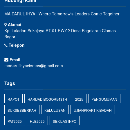
Hubungi Kami
MA DARUL IHYA ⋅ Where Tomorrow's Leaders Come Together
Alamat
Kp. Laladon Sukajaya RT.01 RW.02 Desa Pagelaran Ciomas
Bogor
Telepon
-
Email
madarulihyaciomas@gmail.com
Tags
RAPOT
HARIJADIBOGOR543TH
2025
PENGUMUMAN
SUKSESBERKAH
KELULUSAN
UJIANPRAKTIKIBADAH
PAT2025
HJB2025
SEKILAS INFO